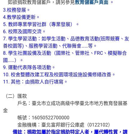
如欲捐款教育儲蓄戶，請另參見
教育儲蓄戶頁面
。
3.校務發展。
4.教學設備更新。
5. 教師專業學習社群（專業發展）。
6. 校際及國際交流。
7. 學生學習活動：如學生活動、品德教育活動(班際競賽、友
善校園等)、服務學習活動、代聯舞會……等。
8. 學生社團設備及活動（國樂社、管樂社、FRC、模擬聯合
國……）。
9. 運動代表隊各項活動。
10. 校舍整體改建工程及校園環境設施設備修繕改善。
11. 其他：由捐款人自行填寫。
（二）匯款
戶名：臺北市立成功高級中學臺北市地方教育發展基
金
帳號：16050522700000
金融機構：臺北富邦銀行公庫處（0122102）
備註：捐款如屬於指定捐助特定人者，屬代轉性質，請