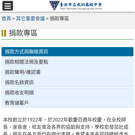
跳
至
選
主
首頁
>
其它重要會議
>
捐款專區
單
要
捐款專區
內
容
區
捐款方式與聯絡資訊
捐款相關法規及要點
捐款聲明/確認書
捐款名錄資訊
捐款收支明細
教育儲蓄戶
本校創立於1922年，於2022年歡慶百週年校慶，在全校師
長、家長會、校友會及各界的協助與支持，學校愈發茁壯成
長，師生在各方面均有傑出表現。希望未來各屆持續給予本