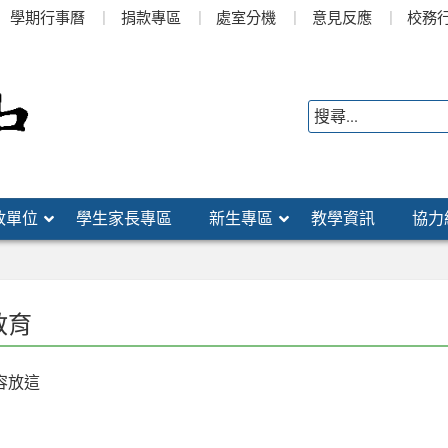
學期行事曆
捐款專區
處室分機
意見反應
校務
政單位
學生家長專區
新生專區
教學資訊
協力
教育
容放這