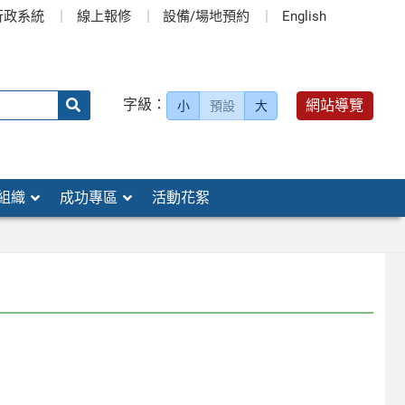
行政系統
線上報修
設備/場地預約
English
送出
字級：
網站導覽
小
預設
大
搜
尋：
組織
成功專區
活動花絮