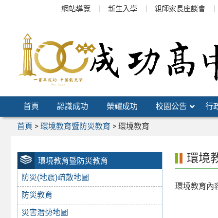
跳
網站導覽
新生入學
親師家長座談會
至
主
要
內
容
區
首頁
認識成功
榮耀成功
校園公告
行
首頁
>
環境教育暨防災教育
>
環境教育
環境
環境教育暨防災教育
防災(地震)疏散地圖
環境教育內
防災教育
災害潛勢地圖