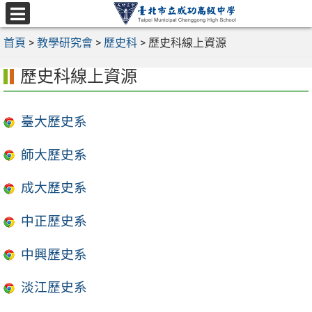
跳
至
選
主
首頁
>
教學研究會
>
歷史科
>
歷史科線上資源
單
要
歷史科線上資源
內
容
區
臺大歷史系
師大歷史系
成大歷史系
中正歷史系
中興歷史系
淡江歷史系