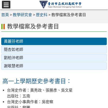
跳
至
選
主
首頁
>
教學研究會
>
歷史科
>
教學檔案及參考書目
單
要
教學檔案及參考書目
內
容
區
黃麗芬老師
簡杏如老師
劉柏沖老師
謝敬慧老師
高一上學期歷史參考書目：
台灣史作者：黃秀政、張勝彥、吳文星
出版社：五南
台灣史小事典作者：吳密察
出版社：龍騰