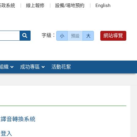
行政系統
線上報修
設備/場地預約
English
送出
字級：
網站導覽
小
預設
大
搜
尋：
組織
成功專區
活動花絮
文譯音轉換系統
者登入