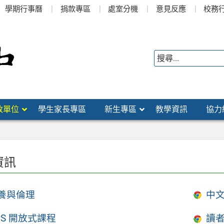
學期行事曆
捐款專區
處室分機
意見反應
校務
政單位
學生家長專區
新生專區
教學資訊
協力
資訊
養與倫理
中
PS 開放式課程
讀