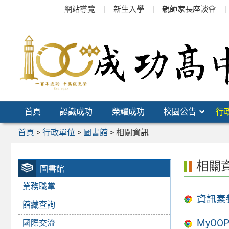
跳
網站導覽
新生入學
親師家長座談會
至
主
要
內
容
區
首頁
認識成功
榮耀成功
校園公告
行
首頁
>
行政單位
>
圖書館
>
相關資訊
相關
圖書館
業務職掌
資訊素
館藏查詢
MyOO
國際交流