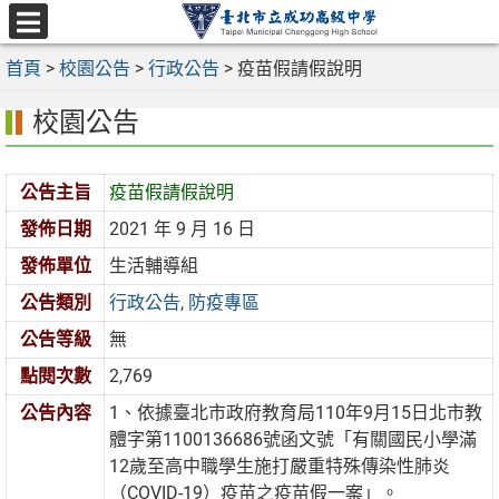
跳
至
選
主
首頁
>
校園公告
>
行政公告
>
疫苗假請假說明
單
要
校園公告
內
容
區
公告主旨
疫苗假請假說明
發佈日期
2021 年 9 月 16 日
發佈單位
生活輔導組
公告類別
行政公告
,
防疫專區
公告等級
無
點閱次數
2,769
公告內容
1、依據臺北市政府教育局110年9月15日北市教
體字第1100136686號函文號「有關國民小學滿
12歲至高中職學生施打嚴重特殊傳染性肺炎
（COVID-19）疫苗之疫苗假一案」。