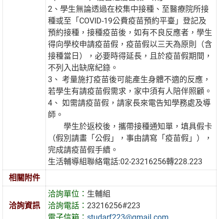
2、學生無論透過在校集中接種、至醫療院所接
種或至「COVID-19公費疫苗預約平臺」登記及
預約接種，接種疫苗後，如有不良反應者，學生
得向學校申請疫苗假，疫苗假以三天為原則（含
接種當日），必要時得延長，且於疫苗假期間，
不列入出缺席紀錄。
3、 考量施打疫苗後可能產生身體不適的反應，
若學生有請疫苗假需求，家中須有人陪伴照顧。
4、 如需請疫苗假，請家長來電告知學務處及導
師。
學生於返校後，攜帶接種通知單，填具假卡
（假別請畫「公假」，事由請寫「疫苗假」），
完成請疫苗假手續。
生活輔導組聯絡電話:02-23216256轉228.223
相關附件
洽詢單位：
生輔組
洽詢資訊
洽詢電話：
23216256#223
電子信箱：
studarf223@gmail.com