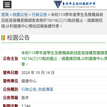
跳
至
選
主
首頁
>
校園公告
>
行政公告
>
本校113學年度學生及教職員新
單
要
冠疫苗接種意願調查表將於10/16(三)12點前截止，請盡速回
內
填,以利健康中心預估回報後續作業。
容
校園公告
區
本校113學年度學生及教職員新冠疫苗接種意願調
公告主旨
10/16(三)12點前截止，請盡速回填,以利健康中
業。
發佈日期
2024 年 10 月 14 日
發佈單位
健康中心
公告類別
行政公告
,
防疫專區
公告等級
急件
點閱次數
2,746