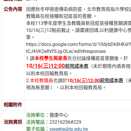
公告內容
因應秋冬呼吸道傳染病防疫，北市教育局指示學校
教職員在校接種新冠疫苗的意願 。
本校113學年度學生及教職員新冠疫苗接種意願調
10/16(三)12點前截止，請盡速回填,以利健康中
業。
https://docs.google.com/forms/d/10dybDk8HKsl
tCJ4VK2e8VfSJg-OLw/edit#responses
1.請
本校學生與家長
充分討論接種疫苗意願後，於
10
/1
6(三)12:00
前完成本表
（未於期限內填表視
以利本校回報教育局。
2.
本校教職員
也請於
10
/16(三)12:00
前完成本表
（
視為無意願 ），以利本校回報教育局。
相關附件
洽詢單位：
健康中心
洽詢資訊
洽詢電話：
23216256#229
電子信箱：
sweetie@tp.edu.tw