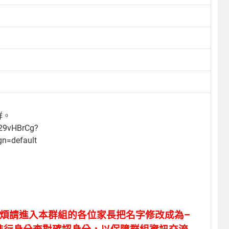
群。
29vHBrCg?
n=default
煩請進入本群組的各位家長把
名字修改成為–