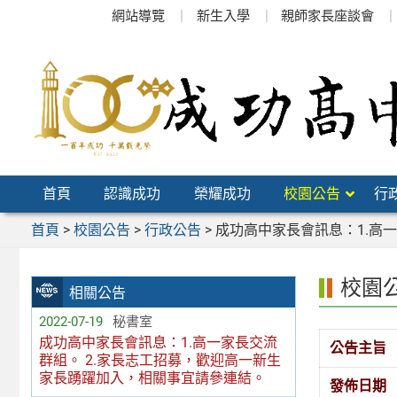
跳
網站導覽
新生入學
親師家長座談會
至
主
要
內
容
區
首頁
認識成功
榮耀成功
校園公告
行
首頁
>
校園公告
>
行政公告
>
成功高中家長會訊息：1.高
校園
相關公告
2022-07-19
秘書室
成功高中家長會訊息：1.高一家長交流
公告主旨
群組。 2.家長志工招募，歡迎高一新生
家長踴躍加入，相關事宜請參連結。
發佈日期