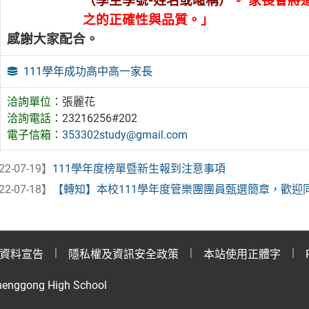
（學生學號-姓名或暱稱）
。 家長會將
之的正確性與品質。」
感謝大家配合。
111學年成功高中高一家長
洽詢單位：
張麗花
洽詢電話：
23216256#202
電子信箱：
353302study@gmail.com
22-07-19】
111學年度榜單暨新生報到注意事項
22-07-18】
【轉知】本校111學年度管樂團團員甄選簡章，歡迎
資料宣告
隱私權及資訊安全政策
本站使用正體字
henggong High School