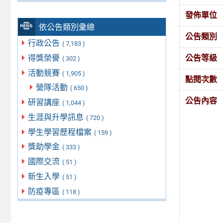
發佈單位
依公告類別彙總
公告類別
行政公告
( 7,183 )
得獎榮譽
公告等級
( 302 )
活動競賽
( 1,905 )
點閱次數
營隊活動
( 650 )
公告內容
研習講座
( 1,044 )
生涯與升學訊息
( 720 )
學生學習歷程檔案
( 159 )
獎助學金
( 333 )
國際交流
( 51 )
新生入學
( 51 )
防疫專區
( 118 )