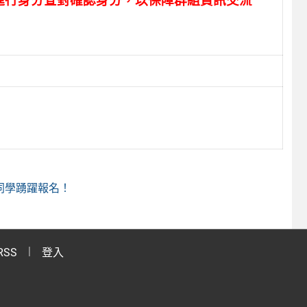
進行身分查對確認身分，以保障群組資訊交流
同學踴躍報名！
RSS
登入