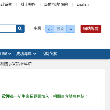
行政系統
線上報修
設備/場地預約
English
送出
字級：
網站導覽
小
預設
大
搜
尋：
組織
成功專區
活動花絮
，相關事宜請參連結。
募，歡迎高一新生家長踴躍加入，相關事宜請參連結。