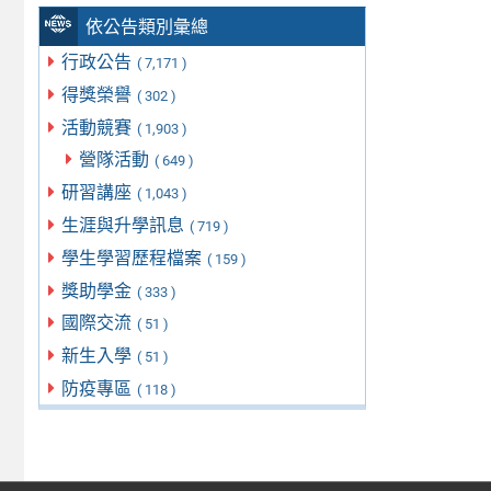
依公告類別彙總
行政公告
( 7,171 )
得獎榮譽
( 302 )
活動競賽
( 1,903 )
營隊活動
( 649 )
研習講座
( 1,043 )
生涯與升學訊息
( 719 )
學生學習歷程檔案
( 159 )
獎助學金
( 333 )
國際交流
( 51 )
新生入學
( 51 )
防疫專區
( 118 )