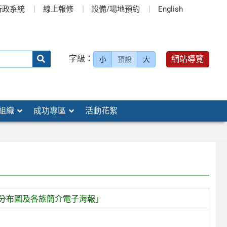
行政系統
線上報修
設備/場地預約
English
送出
字級：
網站導覽
小
預設
大
搜
尋：
組織
成功專區
活動花絮
族分布圖及各族簡介電子海報」