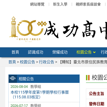
跳
網站導覽
新生入學
親師家長座談會
至
主
要
內
容
區
首頁
認識成功
榮耀成功
校園公告
行
首頁
>
校園公告
>
行政公告
>
【轉知】臺北市原住民族教育
校園
相關公告
2026-08-04
教學組
本校115學年度第1學期學校行事曆
公告主旨
（115.08.03核定）
發佈日期
2026-07-17
教學組