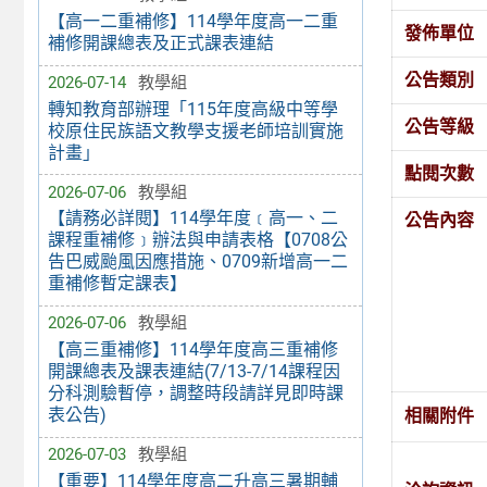
【高一二重補修】114學年度高一二重
發佈單位
補修開課總表及正式課表連結
公告類別
2026-07-14
教學組
轉知教育部辦理「115年度高級中等學
公告等級
校原住民族語文教學支援老師培訓實施
計畫」
點閱次數
2026-07-06
教學組
【請務必詳閱】114學年度﹝高一、二
公告內容
課程重補修﹞辦法與申請表格【0708公
告巴威颱風因應措施、0709新增高一二
重補修暫定課表】
2026-07-06
教學組
【高三重補修】114學年度高三重補修
開課總表及課表連結(7/13-7/14課程因
分科測驗暫停，調整時段請詳見即時課
表公告)
相關附件
2026-07-03
教學組
【重要】114學年度高二升高三暑期輔