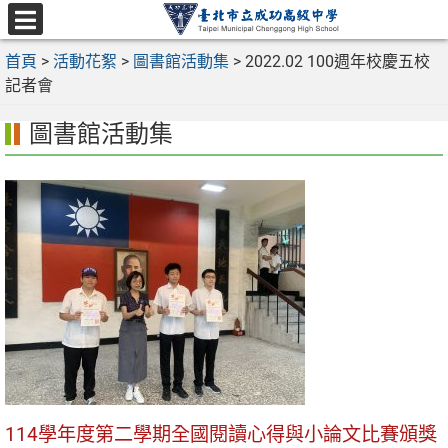
跳
至
選
主
首頁
>
活動花絮
>
圖書館活動集
>
2022.02 100週年校慶五校
單
要
記者會
內
圖書館活動集
容
區
114學年度第二學期全國閱讀心得與小論文比賽頒獎