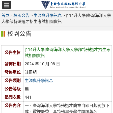
跳
至
選
主
首頁
>
校園公告
>
生涯與升學訊息
>
[114升大學]臺灣海洋大學
單
要
大學部特殊選才招生考試相關資訊
內
校園公告
容
區
[114升大學]臺灣海洋大學大學部特殊選才招生考
公告主旨
試相關資訊
發佈日期
2024 年 10 月 08 日
發佈單位
註冊組
公告類別
生涯與升學訊息
公告等級
無
點閱次數
441
公告內容
一、臺灣海洋大學特殊選才簡章自即日起開放下
載，歡迎優秀且具特殊專長學生踴躍報名。