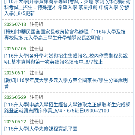
[116升大學]升學資訊簡章專區(考試：英聽 學測 分科測驗 術
科考試__招生：特殊選才 希望入學 繁星推薦 申請入學 分發
入學)_8/5更新
2026-07-13
註冊組
[轉知]中華民國全國家長教育協會為辦理「116年大學及技
專校院多元入學高三學生升學輔導家長說明會」
2026-07-05
註冊組
[116升大學]各升學考試與招生集體報名_校內作業期程與說
明_基本資料與第一次英聽報名填報中_8/7截止
2026-06-11
註冊組
[轉知]116學年度大學多元入學方案全國家長/學生分區說明
會
2026-05-29
註冊組
[115升大學]申請入學招生經各大學錄取之正備取考生完成網
路登記就讀志願序作業_6/4、6/5每日0900~2100
2026-05-22
註冊組
[115升大學]大學先修課程資訊平臺