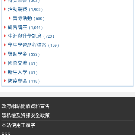
得獎榮譽
( 302 )
活動競賽
( 1,905 )
營隊活動
( 650 )
研習講座
( 1,044 )
生涯與升學訊息
( 720 )
學生學習歷程檔案
( 159 )
獎助學金
( 333 )
國際交流
( 51 )
新生入學
( 51 )
防疫專區
( 118 )
政府網站開放資料宣告
隱私權及資訊安全政策
本站使用正體字
RSS