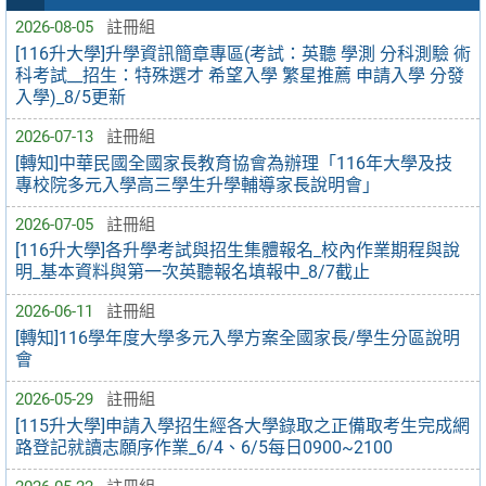
2026-08-05
註冊組
[116升大學]升學資訊簡章專區(考試：英聽 學測 分科測驗 術
科考試__招生：特殊選才 希望入學 繁星推薦 申請入學 分發
入學)_8/5更新
2026-07-13
註冊組
[轉知]中華民國全國家長教育協會為辦理「116年大學及技
專校院多元入學高三學生升學輔導家長說明會」
2026-07-05
註冊組
[116升大學]各升學考試與招生集體報名_校內作業期程與說
明_基本資料與第一次英聽報名填報中_8/7截止
2026-06-11
註冊組
[轉知]116學年度大學多元入學方案全國家長/學生分區說明
會
2026-05-29
註冊組
[115升大學]申請入學招生經各大學錄取之正備取考生完成網
路登記就讀志願序作業_6/4、6/5每日0900~2100