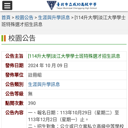
跳
至
選
主
首頁
>
校園公告
>
生涯與升學訊息
>
[114升大學]淡江大學學士
單
要
班特殊選才招生訊息
內
校園公告
容
區
公告主旨
[114升大學]淡江大學學士班特殊選才招生訊息
發佈日期
2024 年 10 月 09 日
發佈單位
註冊組
公告類別
生涯與升學訊息
公告等級
無
點閱次數
390
公告內容
一、報名日期：113年10月29日（星期二）至
113年12月2日（星期一）止。
二、招生對象：公立或已立案私立高級中等學校