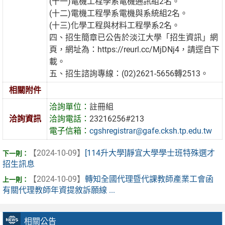
(十一)電機工程學系電機通訊組2名。
(十二)電機工程學系電機與系統組2名。
(十三)化學工程與材料工程學系2名。
四、招生簡章已公告於淡江大學「招生資訊」網
頁，網址為：https://reurl.cc/MjDNj4，請逕自下
載。
五、招生諮詢專線：(02)2621-5656轉2513。
相關附件
洽詢單位：
註冊組
洽詢資訊
洽詢電話：
23216256#213
電子信箱：
cgshregistrar@gafe.cksh.tp.edu.tw
【2024-10-09】
[114升大學]靜宜大學學士班特殊選才
招生訊息
【2024-10-09】
轉知全國代理暨代課教師產業工會函
有關代理教師年資提敘訴願線 ...
相關公告