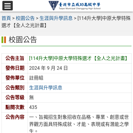
跳
至
選
主
首頁
>
校園公告
>
生涯與升學訊息
>
[114升大學]中原大學特殊
單
要
選才【全人之光計畫】
內
校園公告
容
區
公告主旨
[114升大學]中原大學特殊選才【全人之光計畫】
發佈日期
2024 年 9 月 24 日
發佈單位
註冊組
公告類別
生涯與升學訊息
公告等級
無
點閱次數
435
公告內容
一、旨揭招生對象招收在品格、專業、創意或世
界觀方面具特殊成就、才能、表現或有潛能之學
生。