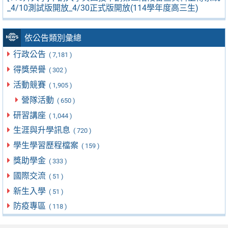
_4/10測試版開放_4/30正式版開放(114學年度高三生)
依公告類別彙總
行政公告
( 7,181 )
得獎榮譽
( 302 )
活動競賽
( 1,905 )
營隊活動
( 650 )
研習講座
( 1,044 )
生涯與升學訊息
( 720 )
學生學習歷程檔案
( 159 )
獎助學金
( 333 )
國際交流
( 51 )
新生入學
( 51 )
防疫專區
( 118 )