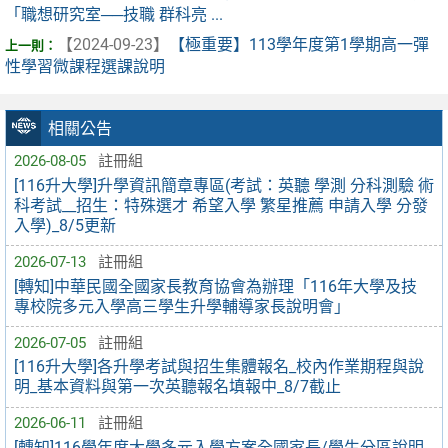
「職想研究室──技職 群科亮 ...
【2024-09-23】
【極重要】113學年度第1學期高一彈
性學習微課程選課說明
相關公告
2026-08-05
註冊組
[116升大學]升學資訊簡章專區(考試：英聽 學測 分科測驗 術
科考試__招生：特殊選才 希望入學 繁星推薦 申請入學 分發
入學)_8/5更新
2026-07-13
註冊組
[轉知]中華民國全國家長教育協會為辦理「116年大學及技
專校院多元入學高三學生升學輔導家長說明會」
2026-07-05
註冊組
[116升大學]各升學考試與招生集體報名_校內作業期程與說
明_基本資料與第一次英聽報名填報中_8/7截止
2026-06-11
註冊組
[轉知]116學年度大學多元入學方案全國家長/學生分區說明