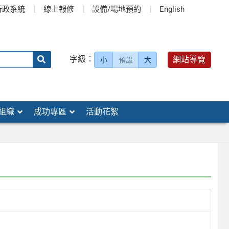
行政系統
線上報修
設備/場地預約
English
送出
字級：
網站導覽
小
預設
大
搜
尋：
組織
成功專區
活動花絮