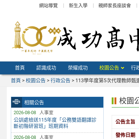
跳
網站導覽
新生入學
親師家長座談會
至
主
要
內
容
區
首頁
認識成功
榮耀成功
校園公告
行
首頁
>
校園公告
>
行政公告
>
113學年度第5次代理教師甄
校園
相關公告
2026-08-08
人事室
公訓處檢送115年度「公務雙語翻譯診
公告主旨
斷初階研習班」班期資料
發佈日期
2026-08-08
人事室