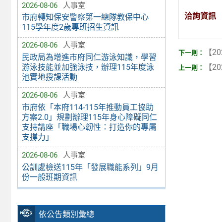
2026-08-06
人事室
洽詢資訊
市府轉知保安警察第一總隊教保中心
115學年度2歲專班招生資訊
2026-08-06
人事室
【20
民政局為增進市府同仁游泳知識，學習
【20
游泳技能並加強泳技，辦理115年度泳
池實地授課活動
2026-08-06
人事室
市府依「本府114-115年推動員工協助
方案2.0」規劃辦理115年身心障礙同仁
支持講座「職場心韌性：打造你的專屬
支撐力」
2026-08-06
人事室
公訓處檢送115年「發展職能系列」9月
份一般班期資訊
依公告類別彙總