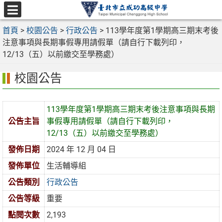
跳
至
選
主
首頁
>
校園公告
>
行政公告
>
113學年度第1學期高三期末考後
單
要
注意事項與長期事假專用請假單（請自行下載列印，
內
12/13（五）以前繳交至學務處）
容
校園公告
區
113學年度第1學期高三期末考後注意事項與長期
公告主旨
事假專用請假單（請自行下載列印，
12/13（五）以前繳交至學務處）
發佈日期
2024 年 12 月 04 日
發佈單位
生活輔導組
公告類別
行政公告
公告等級
重要
點閱次數
2,193