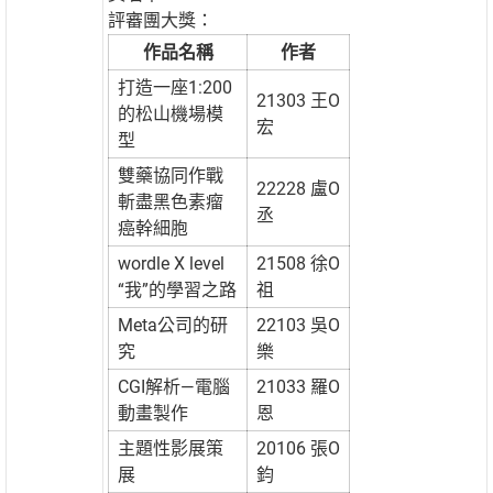
評審團大獎：
作品名稱
作者
打造一座1:200
21303 王O
的松山機場模
宏
型
雙藥協同作戰
22228 盧O
斬盡黑色素瘤
丞
癌幹細胞
wordle X level
21508 徐O
“我”的學習之路
祖
Meta公司的研
22103 吳O
究
樂
CGI解析—電腦
21033 羅O
動畫製作
恩
主題性影展策
20106 張O
展
鈞