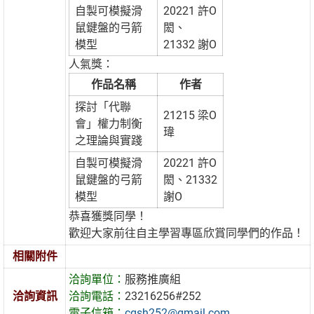
自製可模擬滑
20221 許O
鼠鍵盤的弓箭
閎、
模型
21332 謝O
人氣獎：
作品名稱
作者
探討「代聯
21215 梁O
會」權力制衡
瑋
之理論與實踐
自製可模擬滑
20221 許O
鼠鍵盤的弓箭
閎、21332
模型
謝O
恭喜獲獎同學！
歡迎大家前往自主學習專區欣賞同學們的作品！
相關附件
洽詢單位：
服務推廣組
洽詢資訊
洽詢電話：
23216256#252
電子信箱：
cgsh252@gmail.com