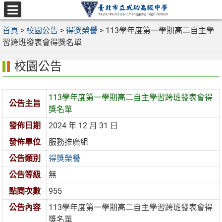
跳
至
選
主
首頁
>
校園公告
>
得獎榮譽
>
113學年度第一學期高二自主學
單
要
習跨班發表會得獎名單
內
校園公告
容
區
113學年度第一學期高二自主學習跨班發表會得
公告主旨
獎名單
發佈日期
2024 年 12 月 31 日
發佈單位
服務推廣組
公告類別
得獎榮譽
公告等級
無
點閱次數
955
公告內容
113學年度第一學期高二自主學習跨班發表會得
獎名單