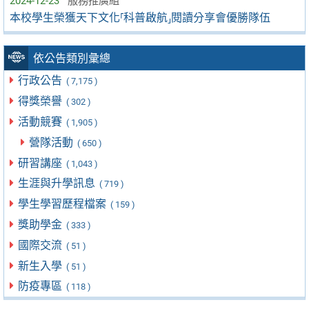
2024-12-23
服務推廣組
本校學生榮獲天下文化⸢科普啟航⸥閱讀分享會優勝隊伍
依公告類別彙總
行政公告
( 7,175 )
得獎榮譽
( 302 )
活動競賽
( 1,905 )
營隊活動
( 650 )
研習講座
( 1,043 )
生涯與升學訊息
( 719 )
學生學習歷程檔案
( 159 )
獎助學金
( 333 )
國際交流
( 51 )
新生入學
( 51 )
防疫專區
( 118 )