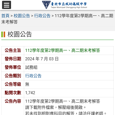
跳
至
選
主
首頁
>
校園公告
>
行政公告
>
112學年度第2學期高一、高二期
單
要
末考解答
內
校園公告
容
區
公告主旨
112學年度第2學期高一、高二期末考解答
發佈日期
2024 年 7 月 03 日
發佈單位
試務組
公告類別
行政公告
公告等級
無
點閱次數
1,742
公告內容
112學年度第2學期高一、高二期末考解答
請下載附件檔案，解壓縮後開啟。
若未找到相對應科目的解答，請洽任課老師。