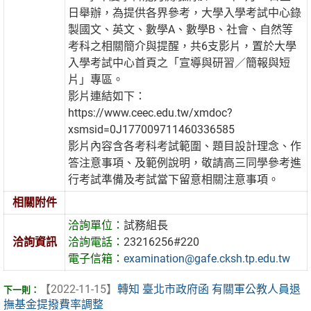
日舉辦，為提供各界參考，大學入學考試中心錄
製國文、英文、數學A、數學B、社會、自然等
考科之相關簡介與提醒，共6支影片，置於大學
入學考試中心首頁之「宣導與研習／簡報與短
片」專區。
影片連結如下：
https://www.ceec.edu.tw/xmdoc?
xsmsid=0J177009711460336585
影片內容含各考科考試範圍、題目設計理念、作
答注意事項、及範例說明，敬請高三同學參考進
行考試準備及考試當下留意相關注意事項。
相關附件
洽詢單位：
試務組長
洽詢資訊
洽詢電話：
23216256#220
電子信箱：
examination@gafe.cksh.tp.edu.tw
【2022-11-15】
轉知 臺北市政府函 有關軍公教人員退
撫基金提撥費率調整