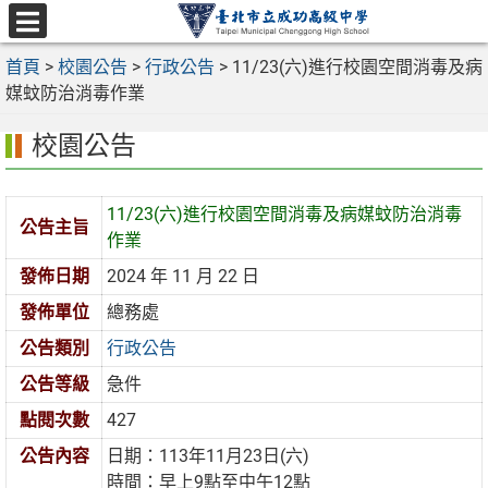
跳
至
選
主
首頁
>
校園公告
>
行政公告
>
11/23(六)進行校園空間消毒及病
單
要
媒蚊防治消毒作業
內
校園公告
容
區
11/23(六)進行校園空間消毒及病媒蚊防治消毒
公告主旨
作業
發佈日期
2024 年 11 月 22 日
發佈單位
總務處
公告類別
行政公告
公告等級
急件
點閱次數
427
公告內容
日期：113年11月23日(六)
時間：早上9點至中午12點