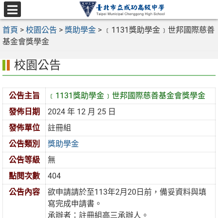
跳
至
選
主
首頁
>
校園公告
>
獎助學金
>
﹝1131獎助學金﹞世邦國際慈善
單
要
基金會獎學金
內
校園公告
容
區
公告主旨
﹝1131獎助學金﹞世邦國際慈善基金會獎學金
發佈日期
2024 年 12 月 25 日
發佈單位
註冊組
公告類別
獎助學金
公告等級
無
點閱次數
404
公告內容
欲申請請於至113年2月20日前，備妥資料與填
寫完成申請書。
承辦者：註冊組高三承辦人。