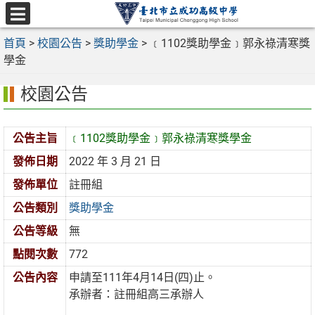
跳
至
選
主
首頁
>
校園公告
>
獎助學金
>
﹝1102獎助學金﹞郭永祿清寒獎
單
要
學金
內
校園公告
容
區
公告主旨
﹝1102獎助學金﹞郭永祿清寒獎學金
發佈日期
2022 年 3 月 21 日
發佈單位
註冊組
公告類別
獎助學金
公告等級
無
點閱次數
772
公告內容
申請至111年4月14日(四)止。
承辦者：註冊組高三承辦人