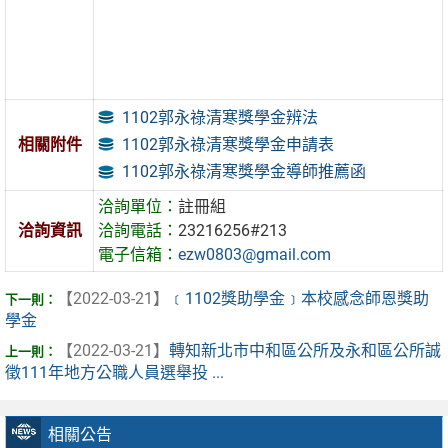
1102郭永祿清寒獎學金辨法
1102郭永祿清寒獎學金申請表
相關附件
1102郭永祿清寒獎學金導師推薦函
洽詢單位：
註冊組
洽詢資訊
洽詢電話：
23216256#213
電子信箱：
ezw0803@gmail.com
【2022-03-21】
﹝1102獎助學金﹞本校感念師恩獎助
學金
【2022-03-21】
轉知新北市中和區公所及永和區公所誠
徵111年地方公職人員選舉投 ...
相關公告