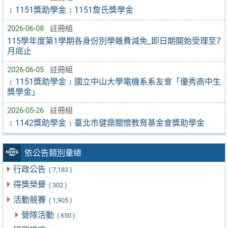
﹝1151獎助學金﹞1151詹氏獎學金
2026-06-08
註冊組
115學年度第1學期各身份別學雜費減免_即日期開始受理至7
月底止
2026-06-05
註冊組
﹝1151獎助學金﹞國立中山大學電機系系友會「優秀高中生
獎學金」
2026-05-26
註冊組
﹝1142獎助學金﹞臺北市健鼎關懷教育基金會獎助學金
依公告類別彙總
行政公告
( 7,183 )
得獎榮譽
( 302 )
活動競賽
( 1,905 )
營隊活動
( 650 )