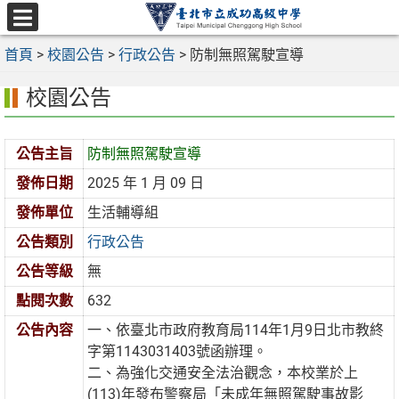
跳
至
選
主
首頁
>
校園公告
>
行政公告
>
防制無照駕駛宣導
單
要
校園公告
內
容
區
公告主旨
防制無照駕駛宣導
發佈日期
2025 年 1 月 09 日
發佈單位
生活輔導組
公告類別
行政公告
公告等級
無
點閱次數
632
公告內容
一、依臺北市政府教育局114年1月9日北市教終
字第1143031403號函辦理。
二、為強化交通安全法治觀念，本校業於上
(113)年發布警察局「未成年無照駕駛事故影