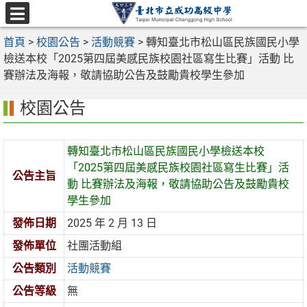
跳
至
選
主
首頁
>
校園公告
>
活動競賽
>
轉知臺北市松山區民族國民小學
單
要
檢送本校「2025第四屆美感民族校園社區寫生比賽」活動 比
內
賽辦法及海報，敬請協助公告及鼓勵貴校學生參加
容
校園公告
區
轉知臺北市松山區民族國民小學檢送本校
「2025第四屆美感民族校園社區寫生比賽」活
公告主旨
動 比賽辦法及海報，敬請協助公告及鼓勵貴校
學生參加
發佈日期
2025 年 2 月 13 日
發佈單位
社團活動組
公告類別
活動競賽
公告等級
無