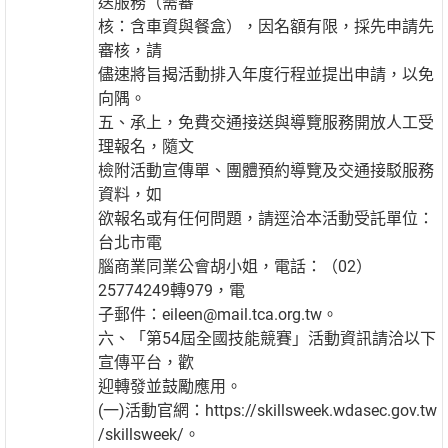
送服務（需審
核：含車資與餐盒），因名額有限，採先申請先
審核，請
儘速將旨揭活動排入年度行程並提出申請，以免
向隅。
五、承上，免費交通接送與導覽服務開放人工受
理報名，隨文
檢附活動宣傳單、團體預約導覽及交通接駁服務
資料，如
欲報名或有任何問題，請逕洽本活動受託單位：
台北市電
腦商業同業公會胡小姐，電話：（02）
25774249轉979，電
子郵件：eileen@mail.tca.org.tw。
六、「第54屆全國技能競賽」活動資訊請洽以下
宣傳平台，歡
迎轉發並鼓勵應用。
(一)活動官網：https://skillsweek.wdasec.gov.tw
/skillsweek/。