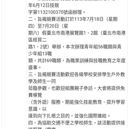
年6月12日技競
字第1132100370號函辦理。
二、旨揭競賽活動訂於113年7月18日（星期
四）至7月20日（星
期六）假臺北市南港展覽館1、2館（臺北市南港
區經貿二
路1、2號）舉辦，本次辦理青年組56職類與青
少年組13職
類，共計69職類，為職業訓練與技職教育之年度
盛事。
三、旨揭競賽活動歡迎各級學校安排學生戶外教
學及師生一同
蒞臨參觀，也歡迎組團親子參訪，大會將提供免
費導覽
（含外語）服務，期能強化技能教育、提升學習
意識，以
達到向下扎根之目的，並強化國際連結。
四、為協助交通不便之學校師生，該活動提供接