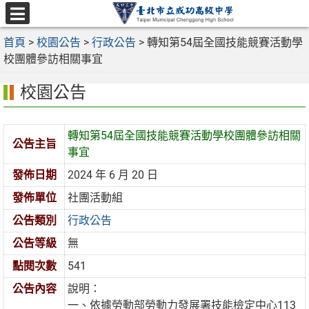
跳
至
選
主
首頁
>
校園公告
>
行政公告
>
轉知第54屆全國技能競賽活動學
單
要
校團體參訪相關事宜
內
校園公告
容
區
轉知第54屆全國技能競賽活動學校團體參訪相關
公告主旨
事宜
發佈日期
2024 年 6 月 20 日
發佈單位
社團活動組
公告類別
行政公告
公告等級
無
點閱次數
541
公告內容
說明：
一、依據勞動部勞動力發展署技能檢定中心113