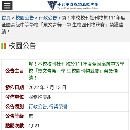
跳
至
選
主
首頁
>
校園公告
>
行政公告
>
賀！本校校刊社刊物於111年度
單
要
全國高級中等學校「眾文青舞－學 生校園刊物競賽」榮獲佳
內
績！
容
校園公告
區
賀！本校校刊社刊物於111年度全國高級中等學
公告主旨
校「眾文青舞－學 生校園刊物競賽」榮獲佳
績！
發佈日期
2022 年 7 月 13 日
發佈單位
服務推廣組
公告類別
行政公告
,
得獎榮譽
公告等級
無
點閱次數
1,021