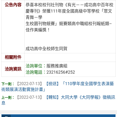
公告內容
恭喜本校校刊社刊物《有光－－成功高中百年校
慶專刊》榮獲111年度全國高級中等學校「眾文
青舞－學
生校園刊物競賽」競賽類高中職組校刊報紙類–
佳作美編獎！
成功高中全校師生同賀
相關附件
洽詢單位：
服務推廣組
洽詢資訊
洽詢電話：
23216256#252
【2022-07-13】
【檢送】「110學年度全國學生表演藝
術類展演活動實施計畫」
【2022-07-13】
【轉知】大同大學《大同學報》徵稿訊
息