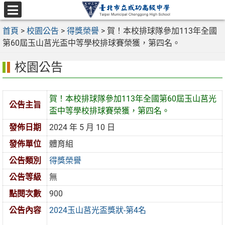
跳
至
選
主
首頁
>
校園公告
>
得獎榮譽
>
賀！本校排球隊參加113年全國
單
要
第60屆玉山莒光盃中等學校排球賽榮獲，第四名。
內
校園公告
容
區
賀！本校排球隊參加113年全國第60屆玉山莒光
公告主旨
盃中等學校排球賽榮獲，第四名。
發佈日期
2024 年 5 月 10 日
發佈單位
體育組
公告類別
得獎榮譽
公告等級
無
點閱次數
900
公告內容
2024玉山莒光盃獎狀-第4名