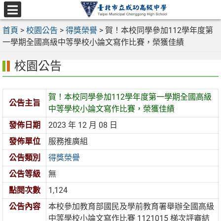
跳
至
選
主
首頁
>
校園公告
>
得獎榮譽
>
賀！本校同學參加112學年度第
單
要
一學期全國高級中等學校小論文寫作比賽，榮獲佳績
內
校園公告
容
區
賀！本校同學參加112學年度第一學期全國高級
公告主旨
中等學校小論文寫作比賽，榮獲佳績
發佈日期
2023 年 12 月 08 日
發佈單位
服務推廣組
公告類別
得獎榮譽
公告等級
無
點閱次數
1,124
公告內容
本校參加教育部國民及學前教育署舉辦全國高級
中等學校小論文寫作比賽 1121015 梯次評審結