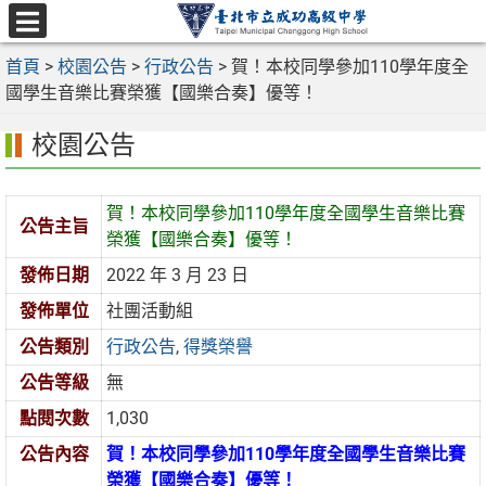
跳
至
選
主
首頁
>
校園公告
>
行政公告
>
賀！本校同學參加110學年度全
單
要
國學生音樂比賽榮獲【國樂合奏】優等！
內
校園公告
容
區
賀！本校同學參加110學年度全國學生音樂比賽
公告主旨
榮獲【國樂合奏】優等！
發佈日期
2022 年 3 月 23 日
發佈單位
社團活動組
公告類別
行政公告
,
得獎榮譽
公告等級
無
點閱次數
1,030
公告內容
賀！本校同學參加110學年度全國學生音樂比賽
榮獲【國樂合奏】優等！