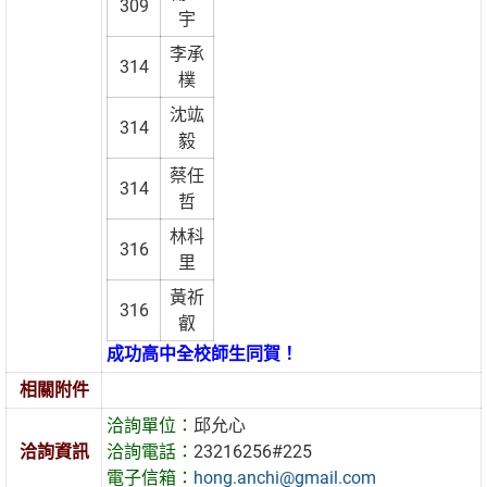
309
宇
李承
314
樸
沈竑
314
毅
蔡任
314
哲
林科
316
里
黃祈
316
叡
成功高中全校師生同賀！
相關附件
洽詢單位：
邱允心
洽詢資訊
洽詢電話：
23216256#225
電子信箱：
hong.anchi@gmail.com