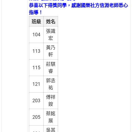
恭喜以下得獎同學，感謝國樂社方信淵老師悉心
指導！
班級
姓名
張識
104
宏
黃乃
113
軒
莊騏
115
睿
郭丞
121
祐
傅祥
203
銨
蔡銘
205
展
吳其