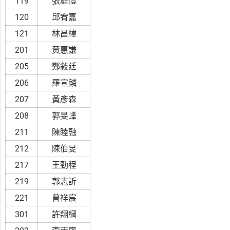
119
張庭愷
120
邱宥嘉
121
林昌緯
201
黃惠謙
205
鄭敍廷
206
羅宣麟
207
黃彥森
208
郭旻峰
211
陳睦融
212
陳伯旻
217
王勁程
219
郭志訢
221
曾祥宸
301
許翔綱