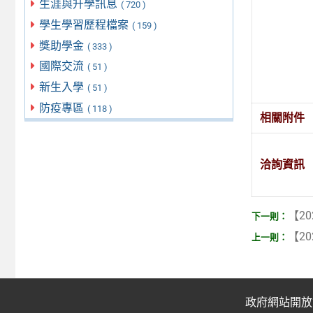
生涯與升學訊息
( 720 )
學生學習歷程檔案
( 159 )
獎助學金
( 333 )
國際交流
( 51 )
新生入學
( 51 )
防疫專區
( 118 )
相關附件
洽詢資訊
【20
【20
政府網站開放