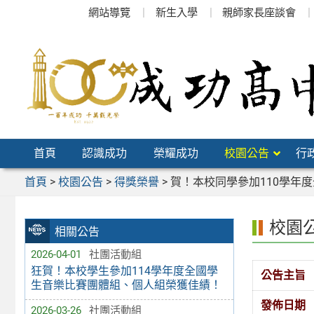
跳
網站導覽
新生入學
親師家長座談會
至
主
要
內
容
區
首頁
認識成功
榮耀成功
校園公告
行
首頁
>
校園公告
>
得獎榮譽
>
賀！本校同學參加110學年
校園
相關公告
2026-04-01
社團活動組
狂賀！本校學生參加114學年度全國學
公告主旨
生音樂比賽團體組、個人組榮獲佳績！
發佈日期
2026-03-26
社團活動組