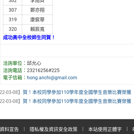
302
李雨齊
307
鄭亦翔
319
康宸華
320
賴辰寬
成功高中全校師生同賀！
洽詢單位：
邱允心
洽詢電話：
23216256#225
電子信箱：
hong.anchi@gmail.com
22-03-08】
賀！本校同學參加110學年度全國學生音樂比賽榮獲【銅
22-03-08】
賀！本校同學參加110學年度全國學生音樂比賽榮獲
資料宣告
隱私權及資訊安全政策
本站使用正體字