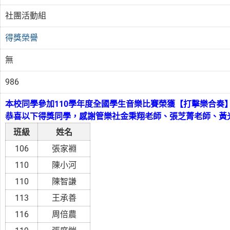
社團活動組
得獎榮譽
無
986
本校同學參加110學年度全國學生音樂比賽榮獲【打擊樂合奏
恭喜以下得獎同學，感謝管樂社金秉翔老師、張芝菁老師、黃
班級
姓名
106
張家裫
110
陳小河
110
陳智謙
113
王承善
116
周倍農