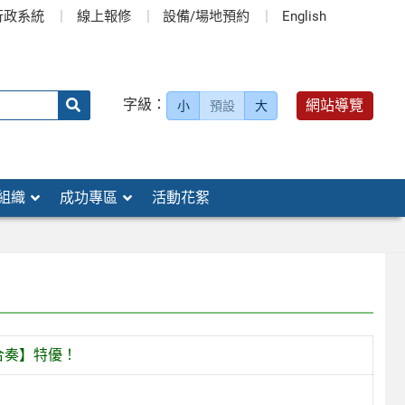
行政系統
線上報修
設備/場地預約
English
送出
字級：
網站導覽
小
預設
大
搜
尋：
組織
成功專區
活動花絮
合奏】特優！