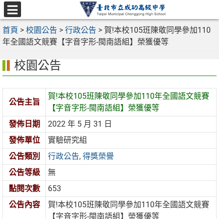
跳
至
選
主
首頁
>
校園公告
>
行政公告
>
賀!本校105班陳敬同學參加110
單
要
年全國語文競賽【字音字形-閩南語組】榮獲優等
內
校園公告
容
區
賀!本校105班陳敬同學參加110年全國語文競賽
公告主旨
【字音字形-閩南語組】榮獲優等
發佈日期
2022 年 5 月 31 日
發佈單位
實驗研究組
公告類別
行政公告
,
得獎榮譽
公告等級
無
點閱次數
653
公告內容
賀!本校105班陳敬同學參加110年全國語文競賽
【字音字形-閩南語組】榮獲優等