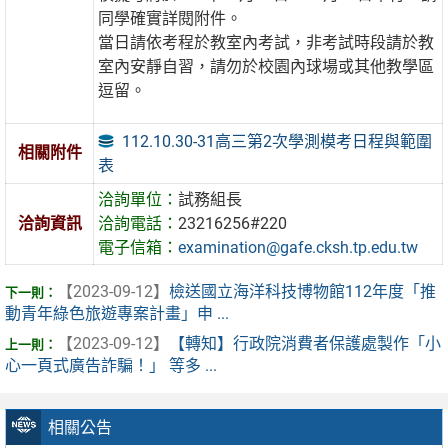
同學確實詳閱附件。
當日請依考程於教室內考試，非考試時段請於教
室內安靜自習，請勿於校園內球場或其他教學區
逗留。
112.10.30-31高三第2次學測模考日程與範圍
相關附件
表
洽詢單位：
試務組長
洽詢資訊
洽詢電話：
23216256#220
電子信箱：
examination@gafe.cksh.tp.edu.tw
【2023-09-12】
檢送國立海洋科技博物館112年度「推
動青年綠色旅遊專案計畫」申 ...
【2023-09-12】
【轉知】行政院消費者保護處製作「小
心一頁式廣告詐騙！」 等多 ...
相關公告