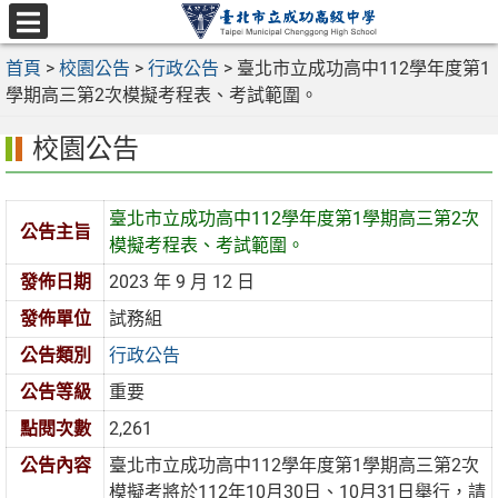
跳
至
選
主
首頁
>
校園公告
>
行政公告
>
臺北市立成功高中112學年度第1
單
要
學期高三第2次模擬考程表、考試範圍。
內
校園公告
容
區
臺北市立成功高中112學年度第1學期高三第2次
公告主旨
模擬考程表、考試範圍。
發佈日期
2023 年 9 月 12 日
發佈單位
試務組
公告類別
行政公告
公告等級
重要
點閱次數
2,261
公告內容
臺北市立成功高中112學年度第1學期高三第2次
模擬考將於112年10月30日、10月31日舉行，請