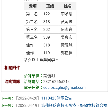
獎項
班級
姓名
第一名
122
李承恩
第二名
318
黃暐珹
第三名
202
何彥寶
第三名
309
吳宸宏
佳作
318
黃暐珹
佳作
119
郭正偉
恭喜以上獲獎同學。
相關附件
洽詢單位：
設備組
洽詢資訊
洽詢電話：
23216256#214
電子信箱：
equips.cghs@gmail.com
【2022-04-20】
1110423停電公告
【2022-04-19】
為積極落實校園防疫，鼓勵本校符合接