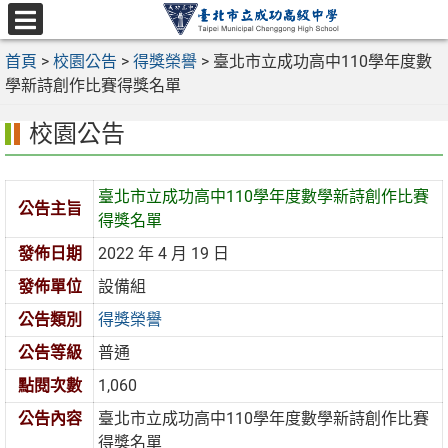
跳
至
選
主
首頁
>
校園公告
>
得獎榮譽
>
臺北市立成功高中110學年度數
單
要
學新詩創作比賽得獎名單
內
校園公告
容
區
臺北市立成功高中110學年度數學新詩創作比賽
公告主旨
得獎名單
發佈日期
2022 年 4 月 19 日
發佈單位
設備組
公告類別
得獎榮譽
公告等級
普通
點閱次數
1,060
公告內容
臺北市立成功高中110學年度數學新詩創作比賽
得獎名單