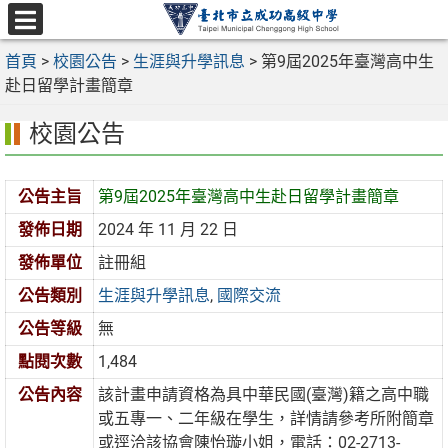
跳
至
選
主
首頁
>
校園公告
>
生涯與升學訊息
>
第9屆2025年臺灣高中生
單
要
赴日留學計畫簡章
內
校園公告
容
區
公告主旨
第9屆2025年臺灣高中生赴日留學計畫簡章
發佈日期
2024 年 11 月 22 日
發佈單位
註冊組
公告類別
生涯與升學訊息
,
國際交流
公告等級
無
點閱次數
1,484
公告內容
該計畫申請資格為具中華民國(臺灣)籍之高中職
或五專一、二年級在學生，詳情請參考所附簡章
或逕洽該協會陳怡璇小姐，電話：02-2713-