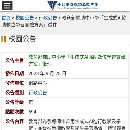
跳
至
選
主
首頁
>
校園公告
>
行政公告
>
教育部補助中小學「生成式AI協
單
要
助數位學習實驗方案」徵件
內
校園公告
容
區
教育部補助中小學「生成式AI協助數位學習實驗
公告主旨
方案」徵件
發佈日期
2023 年 9 月 28 日
發佈單位
網路中心
公告類別
行政公告
公告等級
無
點閱次數
694
公告內容
教育部為引導師生善用生成式AI進行教學及學
習，並增進教師教學及學生學習品質，特辦理旨