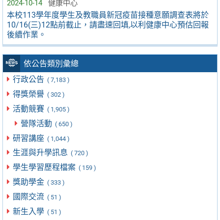
2024-10-14
健康中心
本校113學年度學生及教職員新冠疫苗接種意願調查表將於
10/16(三)12點前截止，請盡速回填,以利健康中心預估回報
後續作業。
依公告類別彙總
行政公告
( 7,183 )
得獎榮譽
( 302 )
活動競賽
( 1,905 )
營隊活動
( 650 )
研習講座
( 1,044 )
生涯與升學訊息
( 720 )
學生學習歷程檔案
( 159 )
獎助學金
( 333 )
國際交流
( 51 )
新生入學
( 51 )