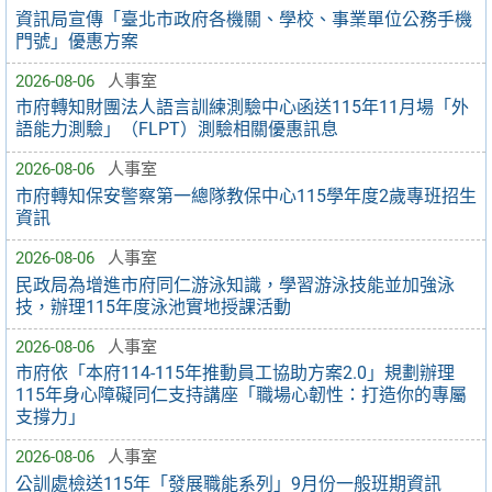
資訊局宣傳「臺北市政府各機關、學校、事業單位公務手機
門號」優惠方案
2026-08-06
人事室
市府轉知財團法人語言訓練測驗中心函送115年11月場「外
語能力測驗」（FLPT）測驗相關優惠訊息
2026-08-06
人事室
市府轉知保安警察第一總隊教保中心115學年度2歲專班招生
資訊
2026-08-06
人事室
民政局為增進市府同仁游泳知識，學習游泳技能並加強泳
技，辦理115年度泳池實地授課活動
2026-08-06
人事室
市府依「本府114-115年推動員工協助方案2.0」規劃辦理
115年身心障礙同仁支持講座「職場心韌性：打造你的專屬
支撐力」
2026-08-06
人事室
公訓處檢送115年「發展職能系列」9月份一般班期資訊