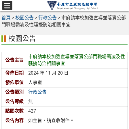
跳
至
選
主
首頁
>
校園公告
>
行政公告
>
市府請本校加強宣導並落實公部
單
要
門職場霸凌及性騷擾防治相關事宜
內
校園公告
容
區
市府請本校加強宣導並落實公部門職場霸凌及性
公告主旨
騷擾防治相關事宜
發佈日期
2024 年 11 月 20 日
發佈單位
人事室
公告類別
行政公告
公告等級
無
點閱次數
427
公告內容
如主旨，請查收附件。