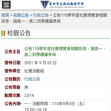
跳
至
選
主
首頁
>
校園公告
>
行政公告
>
公告110學年度社團博覽會相關
單
要
訊息，請高一、高二同學踴躍參與
內
校園公告
容
區
公告110學年度社團博覽會相關訊息，請高一、
公告主旨
高二同學踴躍參與
發佈日期
2021 年 9 月 02 日
發佈單位
社團活動組
公告類別
行政公告
公告等級
無
點閱次數
2,014
公告內容
一、活動時間：110年9月3日（五）
15:20~16:10