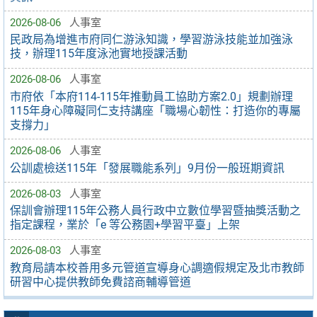
2026-08-06
人事室
民政局為增進市府同仁游泳知識，學習游泳技能並加強泳
技，辦理115年度泳池實地授課活動
2026-08-06
人事室
市府依「本府114-115年推動員工協助方案2.0」規劃辦理
115年身心障礙同仁支持講座「職場心韌性：打造你的專屬
支撐力」
2026-08-06
人事室
公訓處檢送115年「發展職能系列」9月份一般班期資訊
2026-08-03
人事室
保訓會辦理115年公務人員行政中立數位學習暨抽獎活動之
指定課程，業於「e 等公務園+學習平臺」上架
2026-08-03
人事室
教育局請本校善用多元管道宣導身心調適假規定及北市教師
研習中心提供教師免費諮商輔導管道