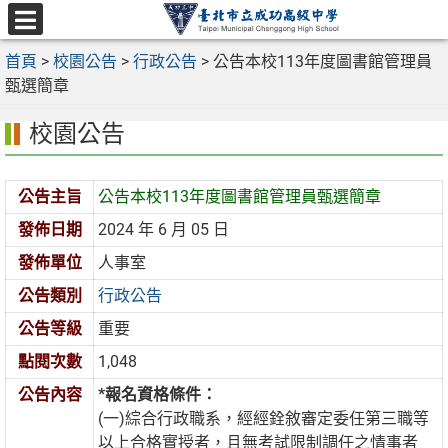
跳
至
選
主
首頁
>
校園公告
>
行政公告
>
公告本校113年度圖書館管理員
單
要
甄選簡章
內
校園公告
容
區
公告主旨
公告本校113年度圖書館管理員甄選簡章
發佈日期
2024 年 6 月 05 日
發佈單位
人事室
公告類別
行政公告
公告等級
重要
點閱次數
1,048
公告內容
*報名資格條件：
(一)綜合行政職系，經經銓敘審定委任第三職等
以上合格實授者，且無考試限制調任之情事者