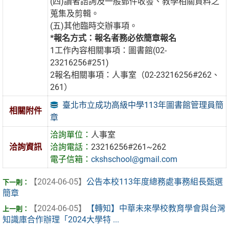
(四)讀者諮詢及一般郵件收發、教學相關資料之
蒐集及剪輯。
(五)其他臨時交辦事項。
*報名方式：報名者務必依簡章報名
1工作內容相關事項：圖書館(02-
23216256#251)
2報名相關事項：人事室（02-23216256#262、
261）
臺北市立成功高級中學113年圖書館管理員簡
相關附件
章
洽詢單位：
人事室
洽詢資訊
洽詢電話：
23216256#261~262
電子信箱：
ckshschool@gmail.com
【2024-06-05】
公告本校113年度總務處事務組長甄選
簡章
【2024-06-05】
【轉知】中華未來學校教育學會與台灣
知識庫合作辦理「2024大學特 ...