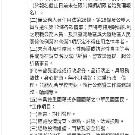
（於報名截止日前未在限制轉調期限者始受理報
名）。
(二)無公務人員任用法第26條、第28條及公務人
員陞遷法第12條各款情事；無特考特用轉調限制
之現職公務人員，及無臺灣地區與大陸地區人民
關係條例第21條第1項所定不得任用之情事者。
(三)未有涉及性侵害、性騷擾或妨害性自主等事
件或尚在調查階段或已經檢、警查證遭提 起公
訴情事者。
(四)未曾受懲戒或行政處分，品行端正、具服務
熱忱，身心健康，無不良嗜好；注重行政 倫
理，並能配合學校需要，執行公務暨工作職務調
整、輪調等。
(五)未具雙重國籍或多國國籍之中華民國國民。
*工作項目：
(一)圖書、期刊管理。
(二)館藏設備清查、盤點、註銷、汰舊換新。
(三)場地設備維護、門禁及安全維護。