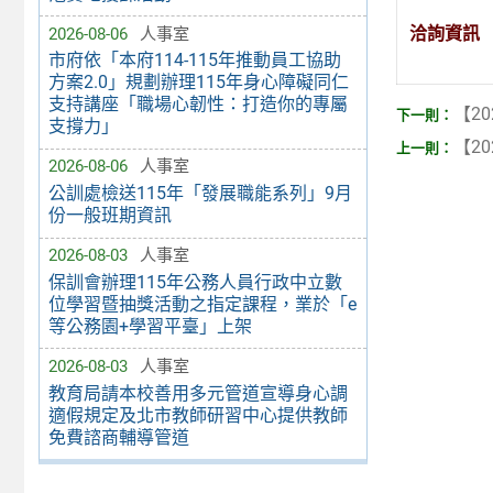
洽詢資訊
2026-08-06
人事室
市府依「本府114-115年推動員工協助
方案2.0」規劃辦理115年身心障礙同仁
支持講座「職場心韌性：打造你的專屬
【20
支撐力」
【20
2026-08-06
人事室
公訓處檢送115年「發展職能系列」9月
份一般班期資訊
2026-08-03
人事室
保訓會辦理115年公務人員行政中立數
位學習暨抽獎活動之指定課程，業於「e
等公務園+學習平臺」上架
2026-08-03
人事室
教育局請本校善用多元管道宣導身心調
適假規定及北市教師研習中心提供教師
免費諮商輔導管道