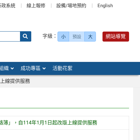
行政系統
線上報修
設備/場地預約
English
送出
字級：
網站導覽
小
預設
大
搜
尋：
組織
成功專區
活動花絮
版上線提供服務
簿」，自114年1月1日起改版上線提供服務