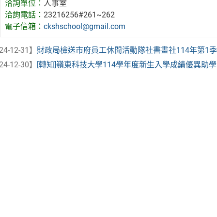
洽詢單位：
人事室
洽詢電話：
23216256#261~262
電子信箱：
ckshschool@gmail.com
24-12-31】
財政局檢送市府員工休閒活動隊社書畫社114年第1
24-12-30】
[轉知]嶺東科技大學114學年度新生入學成績優異助