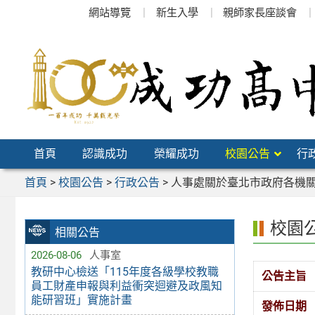
跳
網站導覽
新生入學
親師家長座談會
至
主
要
內
容
區
首頁
認識成功
榮耀成功
校園公告
行
首頁
>
校園公告
>
行政公告
>
人事處關於臺北市政府各機關
校園
相關公告
2026-08-06
人事室
教研中心檢送「115年度各級學校教職
公告主旨
員工財產申報與利益衝突迴避及政風知
能研習班」實施計畫
發佈日期