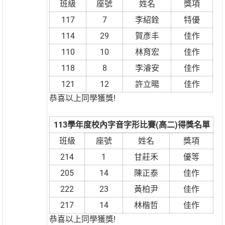
班級
座號
姓名
獎項
117
7
李紹銓
特優
114
29
賀彥丰
佳作
110
10
林育宏
佳作
118
8
李濬安
佳作
121
12
許立暘
佳作
恭喜以上同學獲獎!
113學年度校內字音字形比賽(高二)得獎名單
班級
座號
姓名
獎項
214
1
甘莊禾
優等
205
14
陳正泰
佳作
222
23
黃柏尹
佳作
217
14
林楷哲
佳作
恭喜以上同學獲獎!