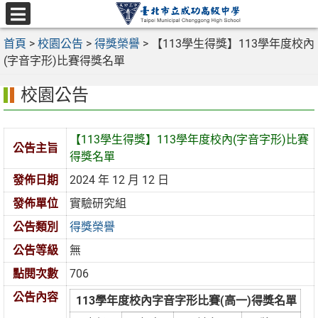
跳
至
選
主
首頁
>
校園公告
>
得獎榮譽
>
【113學生得獎】113學年度校內
單
要
(字音字形)比賽得獎名單
內
校園公告
容
區
【113學生得獎】113學年度校內(字音字形)比賽
公告主旨
得獎名單
發佈日期
2024 年 12 月 12 日
發佈單位
實驗研究組
公告類別
得獎榮譽
公告等級
無
點閱次數
706
公告內容
113學年度校內字音字形比賽(高一)得獎名單