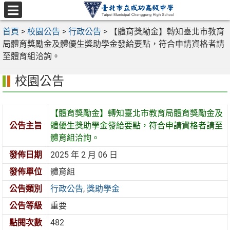
跳
至
選
主
首頁
>
校園公告
>
行政公告
>
【體育獎勵金】轉知臺北市教育
單
要
局體育獎勵金及體優生獎助學金發給要點，符合申請資格者請
內
至體育組洽詢。
容
校園公告
區
【體育獎勵金】轉知臺北市教育局體育獎勵金及
公告主旨
體優生獎助學金發給要點，符合申請資格者請至
體育組洽詢。
發佈日期
2025 年 2 月 06 日
發佈單位
體育組
公告類別
行政公告
,
獎助學金
公告等級
重要
點閱次數
482