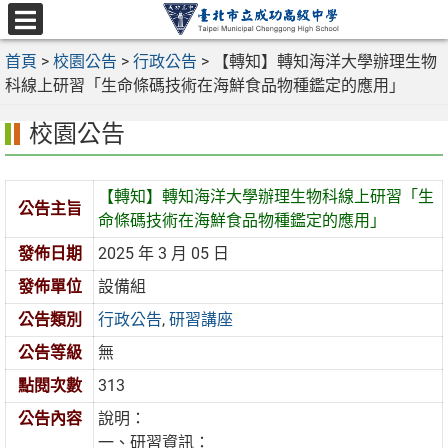
跳
至
選
主
首頁
>
校園公告
>
行政公告
>
【轉知】轉知海洋大學辦理生物
單
要
科線上研習「生命條碼技術在海鮮食品物種鑑定的應用」
內
校園公告
容
區
【轉知】轉知海洋大學辦理生物科線上研習「生
公告主旨
命條碼技術在海鮮食品物種鑑定的應用」
發佈日期
2025 年 3 月 05 日
發佈單位
設備組
公告類別
行政公告
,
研習講座
公告等級
無
點閱次數
313
公告內容
說明：
一、研習資訊：