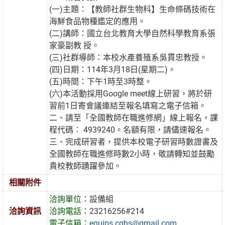
(一)主題：【教師社群生物科】生命條碼技術在
海鮮食品物種鑑定的應用。
(二)講師：國立台北教育大學自然科學教育系張
家豪副教 授。
(三)社群導師：本校水產養殖系吳貫忠教授。
(四)日期：114年3月18日(星期二)。
(五)時間：下午1時至3時整。
(六)本活動採用Google meet線上研習，將於研
習前1日寄會議連結至報名填寫之電子信箱。
二、請至「全國教師在職進修網」線上報名，課
程代碼： 4939240。名額有限，請儘速報名。
三、完成研習者，提供本校電子研習時數證書及
全國教師在職進修時數2小時，敬請轉知並鼓勵
貴校教師踴躍參加。
相關附件
洽詢單位：
設備組
洽詢資訊
洽詢電話：
23216256#214
電子信箱：
equips.cghs@gmail.com