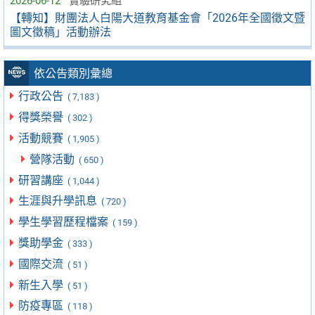
2026-06-12
實驗研究組
【轉知】財團法人白陽大道教育基金會「2026年全國徵文暨
圖文徵稿」活動辦法
依公告類別彙總
行政公告
( 7,183 )
得獎榮譽
( 302 )
活動競賽
( 1,905 )
營隊活動
( 650 )
研習講座
( 1,044 )
生涯與升學訊息
( 720 )
學生學習歷程檔案
( 159 )
獎助學金
( 333 )
國際交流
( 51 )
新生入學
( 51 )
防疫專區
( 118 )