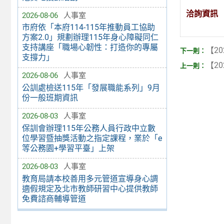
洽詢資訊
2026-08-06
人事室
市府依「本府114-115年推動員工協助
方案2.0」規劃辦理115年身心障礙同仁
支持講座「職場心韌性：打造你的專屬
【20
支撐力」
【20
2026-08-06
人事室
公訓處檢送115年「發展職能系列」9月
份一般班期資訊
2026-08-03
人事室
保訓會辦理115年公務人員行政中立數
位學習暨抽獎活動之指定課程，業於「e
等公務園+學習平臺」上架
2026-08-03
人事室
教育局請本校善用多元管道宣導身心調
適假規定及北市教師研習中心提供教師
免費諮商輔導管道