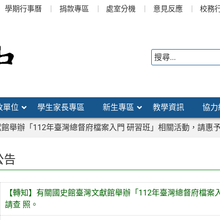
學期行事曆
捐款專區
處室分機
意見反應
校務
政單位
學生家長專區
新生專區
教學資訊
協力
館舉辦「112年臺灣總督府檔案入門 研習班」相關活動，請惠
公告
【轉知】有關國史館臺灣文獻館舉辦「112年臺灣總督府檔案
請查 照。