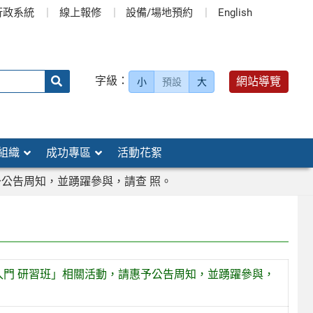
行政系統
線上報修
設備/場地預約
English
送出
字級：
網站導覽
小
預設
大
搜
尋：
組織
成功專區
活動花絮
予公告周知，並踴躍參與，請查 照。
入門 研習班」相關活動，請惠予公告周知，並踴躍參與，