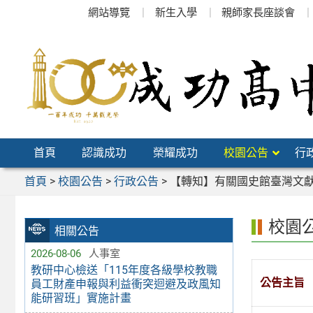
跳
網站導覽
新生入學
親師家長座談會
至
主
要
內
容
區
首頁
認識成功
榮耀成功
校園公告
行
首頁
>
校園公告
>
行政公告
>
【轉知】有關國史館臺灣文獻
校園
相關公告
2026-08-06
人事室
教研中心檢送「115年度各級學校教職
公告主旨
員工財產申報與利益衝突迴避及政風知
能研習班」實施計畫