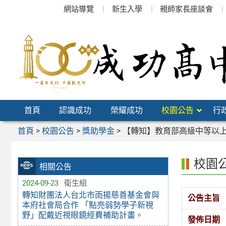
跳
網站導覽
新生入學
親師家長座談會
至
主
要
內
容
區
首頁
認識成功
榮耀成功
校園公告
行
首頁
>
校園公告
>
獎助學金
>
【轉知】教育部高級中等以
校園
相關公告
2024-09-23
衛生組
轉知財團法人台北市雨揚慈善基金會與
公告主旨
本府社會局合作 「點亮弱勢學子新視
野」配戴近視眼鏡經費補助計畫。
發佈日期