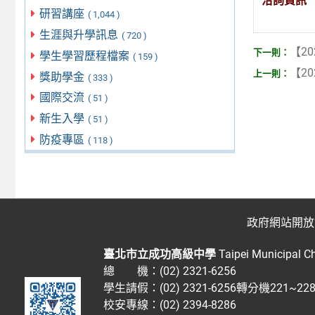
洽詢資訊
研習講座
( 1,044 )
生涯與升學訊息
( 720 )
【20
學生學習歷程檔案
( 159 )
【20
獎助學金
( 333 )
國際交流
( 51 )
新生入學
( 51 )
防疫專區
( 118 )
政府網站開放
臺北市立成功高級中學
Taipei Municipal C
總 機：(02) 2321-6256
學生請假：(02) 2321-6256轉分機221~2
校安專線：(02) 2394-8286