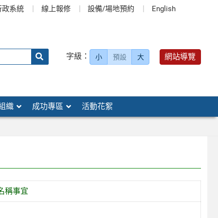
行政系統
線上報修
設備/場地預約
English
送出
字級：
網站導覽
小
預設
大
搜
尋：
組織
成功專區
活動花絮
名稱事宜