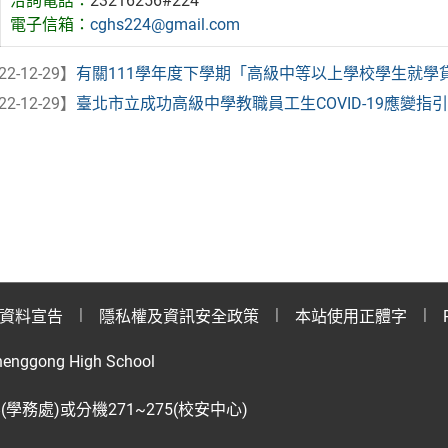
洽詢電話：
23216256#224
電子信箱：
cghs224@gmail.com
22-12-29】
有關111學年度下學期「高級中等以上學校學生就學
22-12-29】
臺北市立成功高級中學教職員工生COVID-19應變指引【
資料宣告
隱私權及資訊安全政策
本站使用正體字
henggong High School
28(學務處)或分機271~275(校安中心)