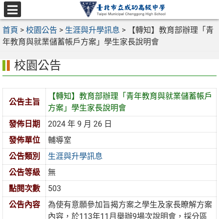
跳
至
選
主
首頁
>
校園公告
>
生涯與升學訊息
>
【轉知】教育部辦理「青
單
要
年教育與就業儲蓄帳戶方案」學生家長說明會
內
校園公告
容
區
【轉知】教育部辦理「青年教育與就業儲蓄帳戶
公告主旨
方案」學生家長說明會
發佈日期
2024 年 9 月 26 日
發佈單位
輔導室
公告類別
生涯與升學訊息
公告等級
無
點閱次數
503
公告內容
為使有意願參加旨揭方案之學生及家長瞭解方案
內容，於113年11月舉辦9場次說明會，採分區