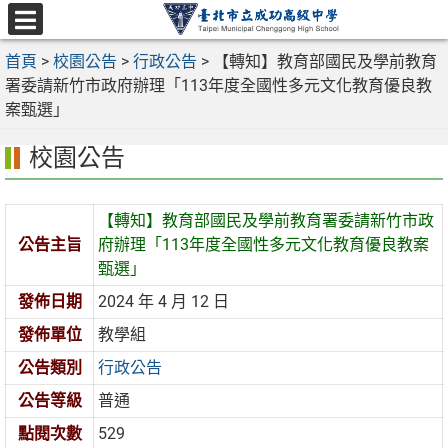
跳
至
選
主
首頁
>
校園公告
>
行政公告
>
【轉知】教育部國民及學前教育
單
要
署委請新竹市政府辦理「113年度全國性多元文化教育優良教
內
案甄選」
容
校園公告
區
【轉知】教育部國民及學前教育署委請新竹市政
公告主旨
府辦理「113年度全國性多元文化教育優良教案
甄選」
發佈日期
2024 年 4 月 12 日
發佈單位
教學組
公告類別
行政公告
公告等級
普通
點閱次數
529