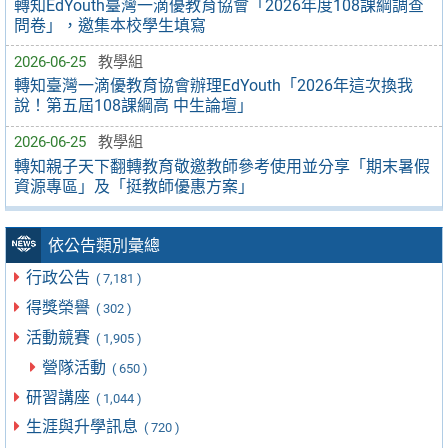
轉知EdYouth臺灣一滴優教育協會「2026年度108課綱調查
問卷」，邀集本校學生填寫
2026-06-25
教學組
轉知臺灣一滴優教育協會辦理EdYouth「2026年這次換我
說！第五屆108課綱高 中生論壇」
2026-06-25
教學組
轉知親子天下翻轉教育敬邀教師參考使用並分享「期末暑假
資源專區」及「挺教師優惠方案」
依公告類別彙總
行政公告
( 7,181 )
得獎榮譽
( 302 )
活動競賽
( 1,905 )
營隊活動
( 650 )
研習講座
( 1,044 )
生涯與升學訊息
( 720 )