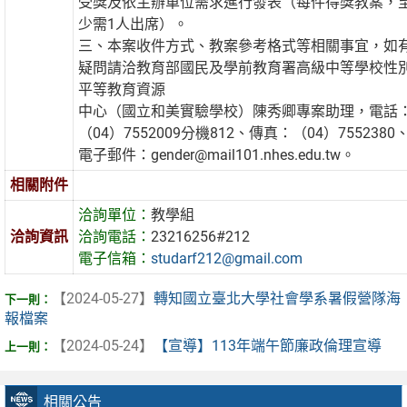
受獎及依主辦單位需求進行發表（每件得獎教案，
少需1人出席）。
三、本案收件方式、教案參考格式等相關事宜，如
疑問請洽教育部國民及學前教育署高級中等學校性
平等教育資源
中心（國立和美實驗學校）陳秀卿專案助理，電話
（04）7552009分機812、傳真：（04）7552380
電子郵件：gender@mail101.nhes.edu.tw。
相關附件
洽詢單位：
教學組
洽詢資訊
洽詢電話：
23216256#212
電子信箱：
studarf212@gmail.com
【2024-05-27】
轉知國立臺北大學社會學系暑假營隊海
報檔案
【2024-05-24】
【宣導】113年端午節廉政倫理宣導
相關公告