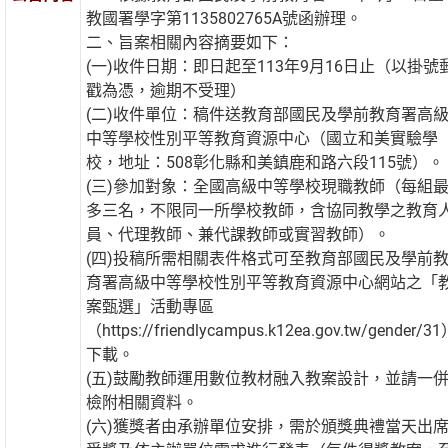
教國署學字第1135802765A號函辦理。
二、旨案相關內容摘要如下：
(一)收件日期：即日起至113年9月16日止（以掛號
戳為憑，逾期不受理）
(二)收件單位：稿件送教育部國民及學前教育署高
中等學校性別平等教育資源中心（國立和美實驗學
校，地址：508彰化縣和美鎮鹿和路六段115號）。
(三)參加對象：全國高級中等學校現職教師（每組
多三名，不限同一所學校教師，含協同教學之教育
員、代理教師、兼代課教師或實習教師）。
(四)投稿所需相關表件格式可至教育部國民及學前
育署高級中等學校性別平等教育資源中心網站之「
案甄選」活動專區
（https://friendlycampus.k12ea.gov.tw/gender/3
下載。
(五)鼓勵教師運用數位教材融入教案設計，並請一
檢附相關資料。
(六)獲獎者由承辦單位安排，需於頒獎典禮當天出