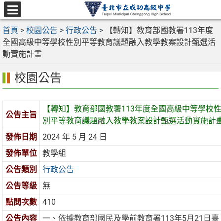
跳
至
選
主
首頁
>
校園公告
>
行政公告
>
【轉知】教育部國教署113年度
單
要
全國高級中等學校性別平等教育議題融入教學教案設計甄選活
內
動實施計畫
容
校園公告
區
【轉知】教育部國教署113年度全國高級中等學校
公告主旨
別平等教育議題融入教學教案設計甄選活動實施計
發佈日期
2024 年 5 月 24 日
發佈單位
教學組
公告類別
行政公告
公告等級
無
點閱次數
410
公告內容
一、依據教育部國民及學前教育署113年5月21日臺