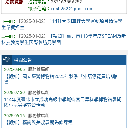
洽詢資訊
洽詢電話：
23216256#252
電子信箱：
cgsh252@gmail.com
【2025-01-02】
[114升大學]真理大學運動項目績優學
生單獨招生
【2025-01-02】
【轉知】臺北市113學年度STEAM及新
科技教育學生國際參訪見學團
相關公告
2025-08-05
服務推廣組
【轉知】國立臺灣博物館2025年秋季「外語導覽員培訓計
畫」
2025-07-30
服務推廣組
114年度臺北市立成功高級中學蝴蝶宮昆蟲科學博物館暑期
國小昆蟲探索營活動
2025-06-16
服務推廣組
【轉知】藝術與美感暑期先修課程