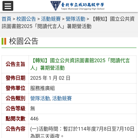
跳
至
選
主
首頁
>
校園公告
>
活動競賽
>
營隊活動
>
【轉知】國立公共資
單
要
訊圖書館2025「閱讀代言人」暑期營活動
內
校園公告
容
區
【轉知】國立公共資訊圖書館2025「閱讀代言
公告主旨
人」暑期營活動
發佈日期
2025 年 1 月 02 日
發佈單位
服務推廣組
公告類別
營隊活動
,
活動競賽
公告等級
無
點閱次數
446
公告內容
(一)活動時間：暫訂於114年度7月8日至7月10日
為期三天兩夜。