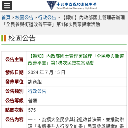
跳
至
選
主
首頁
>
校園公告
>
行政公告
>
【轉知】內政部國土管理署辦理
單
要
「全民參與街道改善平臺」第1梯次民眾提案活動
內
校園公告
容
區
【轉知】內政部國土管理署辦理「全民參與街道
公告主旨
改善平臺」第1梯次民眾提案活動
發佈日期
2024 年 7 月 15 日
發佈單位
訓育組
公告類別
行政公告
公告等級
普通
點閱次數
575
公告內容
一、、為擴大全民參與街道改善決策，並推動辦
理「永續提升人行安全計畫」民眾參與提案計畫