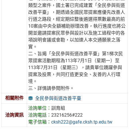
類型之案件，國土署已完成建置「全民參與街道
改善平臺」，期透過全國民眾提案應優先改善人
行道之路段，經定期綜整後遴選得票數最高的前
10案由中央全額補助辦理改善，執行進度也將公
開並邀請提案民眾參與設計以及施工過程中的各
項說明會議或會勘，以加速人本交通願景之落
實。
二、旨揭「全民參與街道改善平臺」第1梯次民
眾提案活動期程為113年7月1日（星期一）至
113年7月31日（星期三），請貴單位踴躍參與
提案及投票，共同打造更安全、友善的人行環
境。
三、詳情請參閱附件。
相關附件
全民參與街道改善平臺
洽詢單位：
訓育組
洽詢資訊
洽詢電話：
23216256#222
電子信箱：
cksh222@gafe.cksh.tp.edu.tw